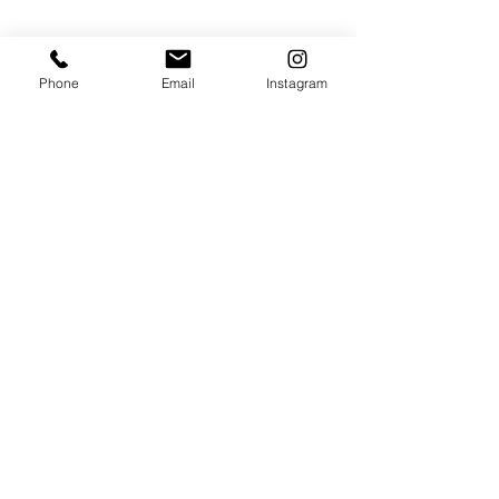
Phone
Email
Instagram
コメント
毎朝のラジオ体操
歓迎会&慰労会 9
コメントを追加…
All rights reserved Copyright © 2022 TORENO Co.,Ltd. H.I